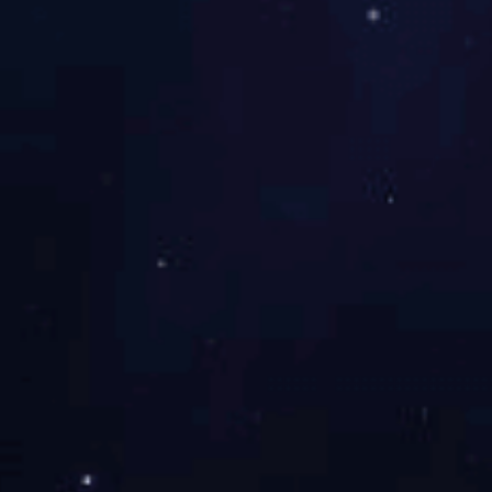
桑椹
Mori Fructus 别名：桑椹子、桑蔗、桑枣、桑果、桑泡